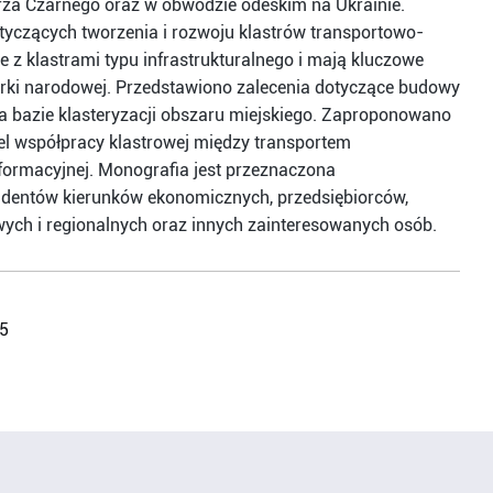
rza Czarnego oraz w obwodzie odeskim na Ukrainie.
yczących tworzenia i rozwoju klastrów transportowo-
e z klastrami typu infrastrukturalnego i mają kluczowe
rki narodowej. Przedstawiono zalecenia dotyczące budowy
 bazie klasteryzacji obszaru miejskiego. Zaproponowano
el współpracy klastrowej między transportem
ormacyjnej. Monografia jest przeznaczona
tudentów kierunków ekonomicznych, przedsiębiorców,
wych i regionalnych oraz innych zainteresowanych osób.
5