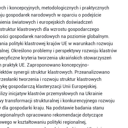
ych i koncepcyjnych, metodologicznych i praktycznych
ju gospodarek narodowych w oparciu o podejście
nienia światowych i europejskich doświadczeń
 struktur klastrowych dla wzrostu gospodarczego
ności gospodarek narodowych na poziomie globalnym.
nia polityki klastrowej krajów UE w warunkach rozwoju
ualnej. Określono problemy i perspektywy rozwoju klastrów
ecyficzne kryteria tworzenia ukraińskich stowarzyszeń
ch praktyk UE. Zaproponowano koncepcyjno-
ektów synergii struktur klastrowych. Przeanalizowano
rzesłanki tworzenia i rozwoju struktur klastrowych
tykę gospodarczą klasteryzacji Unii Europejskiej.
izy inicjatyw klastrów przemysłowych na Ukrainie
 transformacji strukturalnej i konkurencyjnego rozwoju
 dla gospodarki kraju. Na podstawie badania stanu
 regionalnych opracowano rekomendacje dotyczące
wego w kształtowaniu polityki regionalnej,