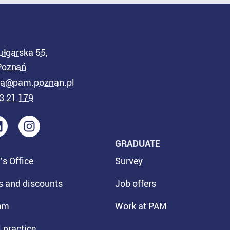
ułgarska 55,
Poznań
cja@pam.poznan.pl
3 21 179
GRADUATE
’s Office
Survey
s and discounts
Job offers
am
Work at PAM
 practice