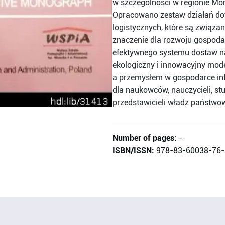
w szczególności w regionie Mo
Opracowano zestaw działań dot
logistycznych, które są związan
znaczenie dla rozwoju gospoda
efektywnego systemu dostaw na
ekologiczny i innowacyjny mod
a przemysłem w gospodarce inf
dla naukowców, nauczycieli, s
przedstawicieli władz państwo
Number of pages:
-
ISBN/ISSN:
978-83-60038-76-