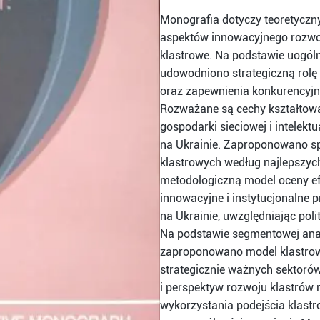
Monografia dotyczy teoretyczn
aspektów innowacyjnego rozwo
klastrowe. Na podstawie uogól
udowodniono strategiczną rolę
oraz zapewnienia konkurencyj
Rozważane są cechy kształtowa
gospodarki sieciowej i intelekt
na Ukrainie. Zaproponowano sp
klastrowych według najlepszy
metodologiczną model oceny ef
innowacyjne i instytucjonalne p
na Ukrainie, uwzględniając poli
Na podstawie segmentowej anal
zaproponowano model klastrowy
strategicznie ważnych sektorów
i perspektyw rozwoju klastrów
wykorzystania podejścia klastro