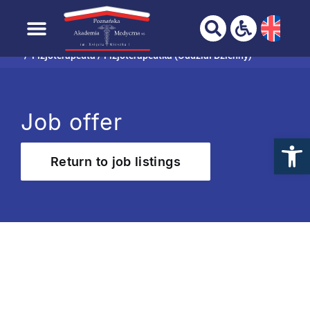
YOUR BROWSER IS NOT FULLY SUPPORTED!
Skip to
Home page
Graduate
Job offers
content
Fizjoterapeuta / Fizjoterapeutka (Oddział Dzienny)
Job offer
Return to job listings