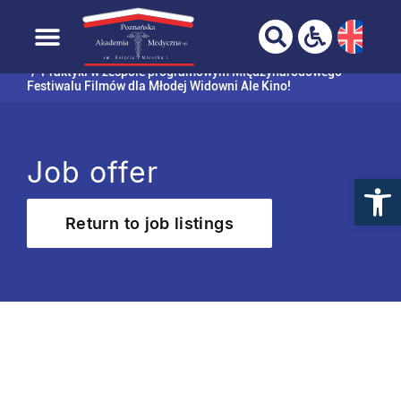
YOUR BROWSER IS NOT FULLY SUPPORTED!
Skip to
Home page
Graduate
Job offers
content
Praktyki w zespole programowym Międzynarodowego
Festiwalu Filmów dla Młodej Widowni Ale Kino!
Job offer
Return to job listings