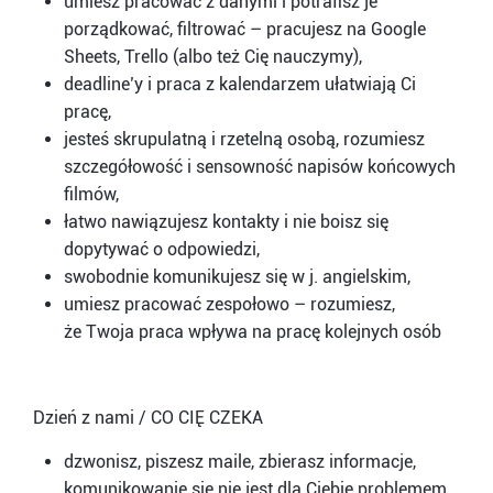
umiesz pracować z danymi i potrafisz je
porządkować, filtrować – pracujesz na Google
Sheets, Trello (albo też Cię nauczymy),
deadline’y i praca z kalendarzem ułatwiają Ci
pracę,
jesteś skrupulatną i rzetelną osobą, rozumiesz
szczegółowość i sensowność napisów końcowych
filmów,
łatwo nawiązujesz kontakty i nie boisz się
dopytywać o odpowiedzi,
swobodnie komunikujesz się w j. angielskim,
umiesz pracować zespołowo – rozumiesz,
że Twoja praca wpływa na pracę kolejnych osób
Dzień z nami / CO CIĘ CZEKA
dzwonisz, piszesz maile, zbierasz informacje,
komunikowanie się nie jest dla Ciebie problemem,