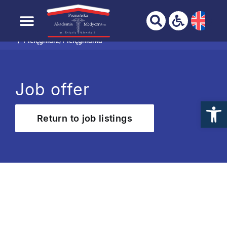
YOUR BROWSER IS NOT FULLY SUPPORTED!
Skip to
Home page
Graduate
Job offers
content
Pielęgniarz/Pielęgniarka
Job offer
Return to job listings