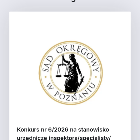
Konkurs nr 6/2026 na stanowisko
urzędnicze inspektora/specjalisty/