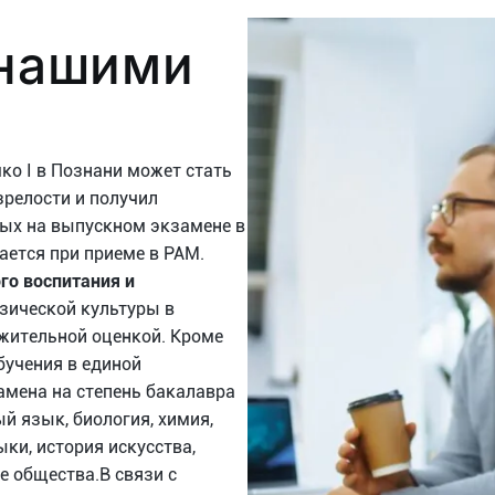
 нашими
ко I в Познани может стать
зрелости и получил
ных на выпускном экзамене в
ается при приеме в PAM.
го воспитания и
изической культуры в
ожительной оценкой. Кроме
бучения в единой
амена на степень бакалавра
й язык, биология, химия,
ки, история искусства,
е общества.В связи с