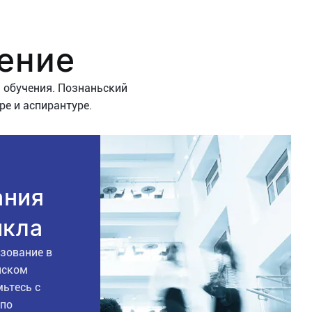
ение
 обучения. Познаньский
ре и аспирантуре.
ания
икла
зование в
нском
мьтесь с
по