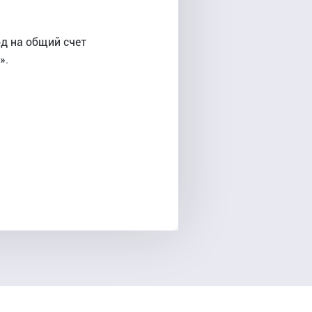
д на общий счет
».