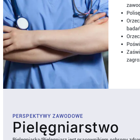
zawod
Polis
Orzec
badań
Orzec
Poświ
Zaświa
zagro
PERSPEKTYWY ZAWODOWE
Pielęgniarstwo
Pielęgniarka/Pielęgniarz jest pracownikiem ochrony zdro