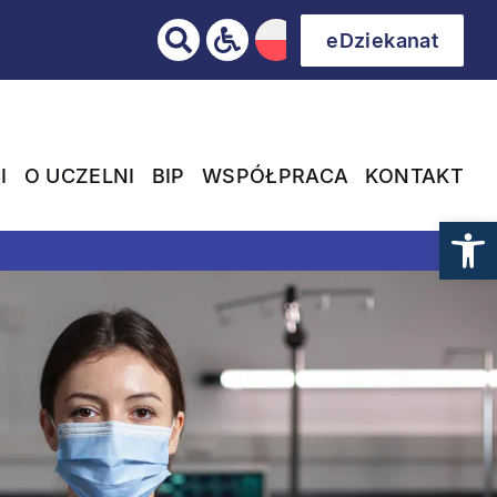
!
eDziekanat
I
O UCZELNI
BIP
WSPÓŁPRACA
KONTAKT