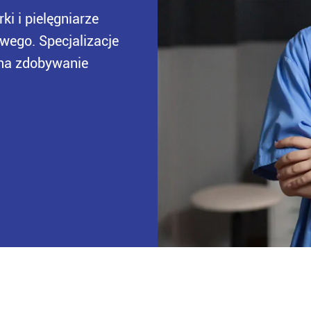
i i pielęgniarze
wego. Specjalizacje
ą na zdobywanie