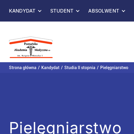
Przejdź
KANDYDAT
STUDENT
ABSOLWENT
do
treści
Strona główna
Kandydat
Studia II stopnia
Pielęgniarstwo
Pielęgniarstwo