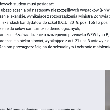
owych student musi posiadać:
ę ubezpieczenia od następstw nieszczęśliwych wypadków (NNW) 
zenie lekarskie, wynikające z rozporządzenia Ministra Zdrowia z
 lekarskich kandydatów do szkół (Dz.U. 2019, poz. 1651 z póź. 
zenie do celów sanitarno-epidemiologicznych;
adczenie/zaświadczenie o szczepieniu przeciwko WZW typu B;
dczenie o niekaralności, wynikające z art. 21 ust. 3 ustawy z 
żeniom przestępczością na tle seksualnym i ochronie małoletnich
wia, którego zadaniem jest sprawowanie opieki