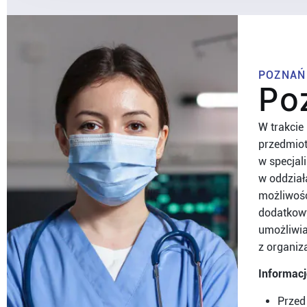
POZNAŃ
Po
W trakcie
przedmiot
w specjal
w oddział
możliwośc
dodatkowy
umożliwia
z organiz
Informacj
Przed