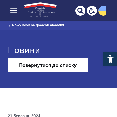
ВАШ БРАУЗЕР НЕ ПОВНІСТЮ
ПІДТРИМУЄТЬСЯ!
Перейти
до
Домашня сторінка
Університет
Новини
вмісту
Nowy neon na gmachu Akademii
Новини
Повернутися до списку
21 Березня, 2024