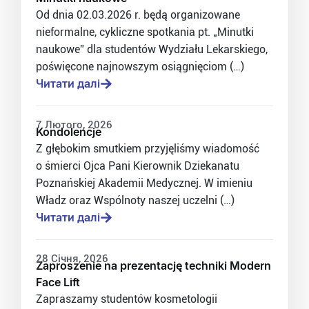
Od dnia 02.03.2026 r. będą organizowane
nieformalne, cykliczne spotkania pt. „Minutki
naukowe” dla studentów Wydziału Lekarskiego,
poświęcone najnowszym osiągnięciom (…)
Читати далі
7 Лютого, 2026
Kondolencje
Z głębokim smutkiem przyjęliśmy wiadomość
o śmierci Ojca Pani Kierownik Dziekanatu
Poznańskiej Akademii Medycznej. W imieniu
Władz oraz Wspólnoty naszej uczelni (…)
Читати далі
28 Січня, 2026
Zaproszenie na prezentację techniki Modern
Face Lift
Zapraszamy studentów kosmetologii