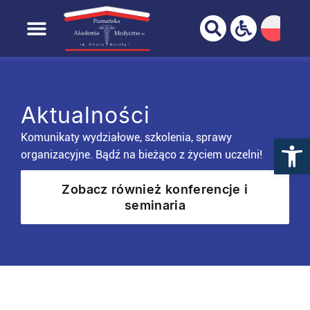
TWOJA PRZEGLĄDARKA NIE JEST W PEŁNI
WSPIERANA!
Przejdź
Pomiń
filtry i
do
Strona główna
Uczelnia
Aktualności
przejdź
treści
do
wyników
Aktualności
Komunikaty wydziałowe, szkolenia, sprawy
organizacyjne. Bądź na bieżąco z życiem uczelni!
Zobacz również konferencje i
seminaria