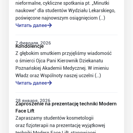
nieformalne, cykliczne spotkania pt. „Minutki
naukowe” dla studentów Wydziału Lekarskiego,
poświęcone najnowszym osiągnięciom (…)
Читать далее
7 февраля, 2026
Kondolencje
Z głębokim smutkiem przyjęliśmy wiadomość
o śmierci Ojca Pani Kierownik Dziekanatu
Poznańskiej Akademii Medycznej. W imieniu
Władz oraz Wspólnoty naszej uczelni (…)
Читать далее
28 января, 2026
Zaproszenie na prezentację techniki Modern
Face Lift
Zapraszamy studentów kosmetologii
oraz fizjoterapii na prezentację wyjątkowej
techniki Modern Face Lift, stanowiącej