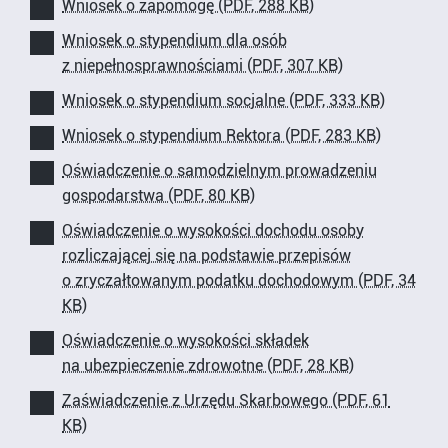
Wniosek o zapomogę (PDF, 288 KB)
Wniosek o stypendium dla osób
z niepełnosprawnościami (PDF, 307 KB)
Wniosek o stypendium socjalne (PDF, 333 KB)
Wniosek o stypendium Rektora (PDF, 283 KB)
Oświadczenie o samodzielnym prowadzeniu
gospodarstwa (PDF, 80 KB)
Oświadczenie o wysokości dochodu osoby
rozliczającej się na podstawie przepisów
o zryczałtowanym podatku dochodowym (PDF, 34
KB)
Oświadczenie o wysokości składek
na ubezpieczenie zdrowotne (PDF, 28 KB)
Zaświadczenie z Urzędu Skarbowego (PDF, 61
KB)